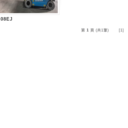
08EJ
第
1
頁 (共1筆) [1]