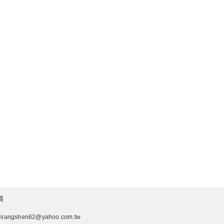
頁
hiangshen62@yahoo.com.tw