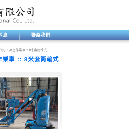
消息
聯絡我們
介紹 ::
高空作業車
::
8米套筒輪式
業車 :: 8米套筒輪式